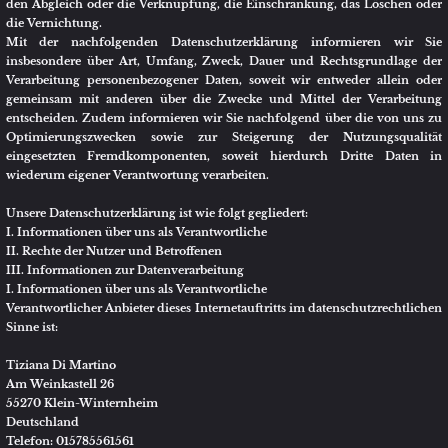
Unsere Datenschutzerklärung ist wie folgt gegliedert:
I. Informationen über uns als Verantwortliche
II. Rechte der Nutzer und Betroffenen
III. Informationen zur Datenverarbeitung
I. Informationen über uns als Verantwortliche
Verantwortlicher Anbieter dieses Internetauftritts im datenschutzrechtlichen
Sinne ist:
Tiziana Di Martino
Am Weinkastell 26
55270 Klein-Winternheim
Deutschland
Telefon: 015785561561
E-Mail:
info@makeupbytiziana.de
II. Rechte der Nutzer und Betroffenen
Mit Blick auf die nachfolgend noch näher beschriebene Datenverarbeitung
haben die Nutzer und Betroffenen das Recht
• auf Bestätigung, ob sie betreffende Daten verarbeitet werden, auf
Auskunft über die verarbeiteten Daten, auf weitere Informationen über die
Datenverarbeitung sowie auf Kopien der Daten (vgl. auch Art. 15 DSGVO);
• auf Berichtigung oder Vervollständigung unrichtiger bzw.
unvollständiger Daten (vgl. auch Art. 16 DSGVO);
• auf unverzügliche Löschung der sie betreffenden Daten (vgl. auch Art.
17 DSGVO), oder, alternativ, soweit eine weitere Verarbeitung gemäß Art. 17
Abs. 3 DSGVO erforderlich ist, auf Einschränkung der Verarbeitung nach
Maßgabe von Art. 18 DSGVO;
• auf Erhalt der sie betreffenden und von ihnen bereitgestellten Daten
und auf Übermittlung dieser Daten an andere Anbieter/Verantwortliche
(vgl. auch Art. 20 DSGVO);
• auf Beschwerde gegenüber der Aufsichtsbehörde, sofern sie der
Ansicht sind, dass die sie betreffenden Daten durch den Anbieter unter