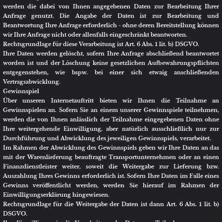
und keine gesetzlichen Aufbewahrungspflichten, wie z.B. bei einer
anschließenden Vertragsabwicklung, entgegenstehen.
Zur Verarbeitung der Daten werden von der Facebook Ireland Ltd. ggf. auch
Cookies gesetzt.
Sollte der Nutzer mit dieser Verarbeitung nicht einverstanden sein, so
besteht die Möglichkeit, die Installation der Cookies durch eine
entsprechende Einstellung des Browsers zu verhindern. Bereits gespeicherte
Cookies können ebenfalls jederzeit gelöscht werden. Die Einstellungen
hierzu sind vom jeweiligen Browser abhängig. Bei Flash-Cookies lässt sich
die Verarbeitung nicht über die Einstellungen des Browsers unterbinden,
sondern durch die entsprechende Einstellung des Flash-Players. Sollte der
Nutzer die Installation der Cookies verhindern oder einschränken, kann dies
dazu führen, dass nicht sämtliche Funktionen von Facebook
vollumfänglich nutzbar sind.
Näheres zu den Verarbeitungstätigkeiten, deren Unterbindung und zur
Löschung der von Facebook verarbeiteten Daten finden sich in der
Datenrichtlinie von Facebook:
https://www.facebook.com/privacy/explanation
Es ist nicht ausgeschlossen, dass die Verarbeitung durch die Facebook
Ireland Ltd. auch über die Facebook Inc., 1601 Willow Road, Menlo Park,
California 94025 in den USA erfolgt.
Instagram
Zur Bewerbung unserer Produkte und Leistungen sowie zur
Kommunikation mit Interessenten oder Kunden betreiben wir eine
Firmenpräsenz auf der Plattform Instagram.
Auf dieser Social-Media-Plattform sind wir gemeinsam mit der Facebook
Ireland Ltd., 4 Grand Canal Square, Grand Canal Harbour, Dublin 2 Ireland,
verantwortlich.
Der Datenschutzbeauftragte von Instagram kann über ein Kontaktformular
erreicht werden:
https://www.facebook.com/help/contact/540977946302970
Die gemeinsame Verantwortlichkeit haben wir in einer Vereinbarung