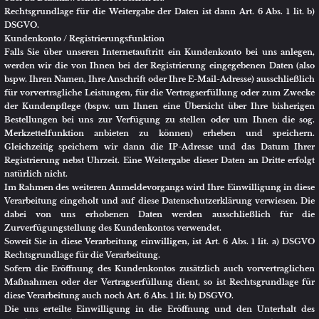
Gewinns veröffentlicht werden, werden Sie hierauf im Rahmen der
Einwilligungserklärung hingewiesen.
Rechtsgrundlage für die Weitergabe der Daten ist dann Art. 6 Abs. 1 lit. b)
DSGVO.
Ihre Einwilligung in die Verarbeitung der Daten zur Teilnahme an unseren
Gewinnspielen können Sie gemäß Art. 7 Abs. 3 DSGVO jederzeit mit
Wirkung für die Zukunft widerrufen. Hierzu müssen Sie uns lediglich über
Ihren Widerruf in Kenntnis setzen.
YouTube
Wir unterhalten bei YouTube eine Onlinepräsenz um unser Unternehmen
sowie unsere Leistungen zu präsentieren und mit Kunden/Interessenten zu
kommunizieren. YouTube ist ein Service der Google Ireland Limited,
Gordon House, Barrow Street, Dublin 4, Irland, ein Tochterunternehmen
der Google LLC, 1600 Amphitheatre Parkway, Mountain View, CA 94043
USA.
Insofern weisen wir darauf hin, dass die Möglichkeit besteht, dass Daten der
Nutzer außerhalb der Europäischen Union, insbesondere in den USA,
verarbeitet werden. Hierdurch können gesteigerte Risiken für die Nutzer
insofern bestehen, als dass z.B. der spätere Zugriff auf die Nutzerdaten
erschwert werden kann. Auch haben wir keinen Zugriff auf diese
Nutzerdaten. Die Zugriffsmöglichkeit liegt ausschließlich bei YouTube.
Die Datenschutzhinweise von YouTube finden Sie unter
https://policies.google.com/privacy
Facebook
Zur Bewerbung unserer Produkte und Leistungen sowie zur
Kommunikation mit Interessenten oder Kunden betreiben wir eine
Firmenpräsenz auf der Plattform Facebook.
Auf dieser Social-Media-Plattform sind wir gemeinsam mit der Facebook
Ireland Ltd., 4 Grand Canal Square, Grand Canal Harbour, Dublin 2 Ireland,
verantwortlich.
Der Datenschutzbeauftragte von Facebook kann über ein Kontaktformular