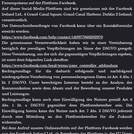
Cookies gesetzt.
Sollte der Nutzer mit dieser Verarbeitung nicht einverstanden sein, so
besteht die Möglichkeit, die Installation der Cookies durch eine
entsprechende Einstellung des Browsers zu verhindern. Bereits gespeicherte
Cookies können ebenfalls jederzeit gelöscht werden. Die Einstellungen
hierzu sind vom jeweiligen Browser abhängig. Bei Flash-Cookies lässt sich
die Verarbeitung nicht über die Einstellungen des Browsers unterbinden,
sondern durch die entsprechende Einstellung des Flash-Players. Sollte der
Nutzer die Installation der Cookies verhindern oder einschränken, kann dies
dazu führen, dass nicht sämtliche Funktionen von Facebook
vollumfänglich nutzbar sind.
Näheres zu den Verarbeitungstätigkeiten, deren Unterbindung und zur
Löschung der von Instagram verarbeiteten Daten finden sich in der
Datenrichtlinie von Instagram:
https://help.instagram.com/519522125107875
Es ist nicht ausgeschlossen, dass die Verarbeitung durch die Facebook
Ireland Ltd. auch über die Facebook Inc., 1601 Willow Road, Menlo Park,
California 94025 in den USA erfolgt.
Verlinkung Social-Media über Grafik oder Textlink
Wir bewerben auf unserer Webseite auch Präsenzen auf den nachstehend
aufgeführten sozialen Netzwerken. Die Einbindung erfolgt dabei über eine
verlinkte Grafik des jeweiligen Netzwerks. Durch den Einsatz dieser
verlinkten Grafik wird verhindert, dass es bei dem Aufruf einer Website, die
über eine Social-Media-Bewerbung verfügt, automatisch zu einem
Verbindungsaufbau zum jeweiligen Server des sozialen Netzwerks kommt,
um eine Grafik des jeweiligen Netzwerkes selbst darzustellen. Erst durch
einen Klick auf die entsprechende Grafik wird der Nutzer zu dem Dienst des
jeweiligen sozialen Netzwerks weitergeleitet.
Nach der Weiterleitung des Nutzers werden durch das jeweilige Netzwerk
Informationen über den Nutzer erfasst. Es kann hierbei nicht ausgeschlossen
werden, dass eine Verarbeitung der so erhobenen Daten in den USA