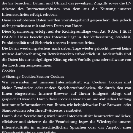
Die Einzelheiten hierzu, insbesondere zu den Zwecken und den
Rechtsgrundlagen der Verarbeitung solcher Drittanbieter-Cookies,
entnehmen Sie bitte den nachfolgenden Informationen.
c) Beseitigungsmöglichkeit
Sie können die Installation der Cookies durch eine Einstellung Ihres
Internet-Browsers verhindern oder einschränken. Ebenfalls können Sie
bereits gespeicherte Cookies jederzeit löschen. Die hierfür erforderlichen
Schritte und Maßnahmen hängen jedoch von Ihrem konkret genutzten
Internet-Browser ab. Bei Fragen benutzen Sie daher bitte die Hilfefunktion
oder Dokumentation Ihres Internet-Browsers oder wenden sich an dessen
Hersteller bzw. Support. Bei sog. Flash-Cookies kann die Verarbeitung
allerdings nicht über die Einstellungen des Browsers unterbunden werden.
Stattdessen müssen Sie insoweit die Einstellung Ihres Flash-Players ändern.
Auch die hierfür erforderlichen Schritte und Maßnahmen hängen von
Ihrem konkret genutzten Flash-Player ab. Bei Fragen benutzen Sie daher
bitte ebenso die Hilfefunktion oder Dokumentation Ihres Flash-Players oder
wenden sich an den Hersteller bzw. Benutzer-Support.
Sollten Sie die Installation der Cookies verhindern oder einschränken, kann
dies allerdings dazu führen, dass nicht sämtliche Funktionen unseres
Internetauftritts vollumfänglich nutzbar sind.
Vertragsabwicklung
Die von Ihnen zur Inanspruchnahme unseres Waren- und/oder
Dienstleistungsangebots übermittelten Daten werden von uns zum Zwecke
der Vertragsabwicklung verarbeitet und sind insoweit erforderlich.
Vertragsschluss und Vertragsabwicklung sind ohne Bereitstellung Ihrer
Daten nicht möglich.
Rechtsgrundlage für die Verarbeitung ist Art. 6 Abs. 1 lit. b) DSGVO.
Wir löschen die Daten mit vollständiger Vertragsabwicklung, müssen dabei
aber die steuer- und handelsrechtlichen Aufbewahrungsfristen beachten.
Im Rahmen der Vertragsabwicklung geben wir Ihre Daten an das mit der
Warenlieferung beauftragte Transportunternehmen oder an den
Finanzdienstleister weiter, soweit die Weitergabe zur Warenauslieferung
oder zu Bezahlzwecken erforderlich ist.