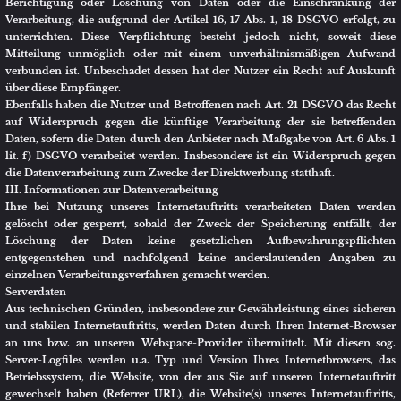
Diese Speicherung erfolgt auf der Rechtsgrundlage von Art. 6 Abs. 1 lit. f)
DSGVO. Unser berechtigtes Interesse liegt in der Verbesserung, Stabilität,
Funktionalität und Sicherheit unseres Internetauftritts.
Die Daten werden spätestens nach sieben Tage wieder gelöscht, soweit keine
weitere Aufbewahrung zu Beweiszwecken erforderlich ist. Andernfalls sind
die Daten bis zur endgültigen Klärung eines Vorfalls ganz oder teilweise von
der Löschung ausgenommen.
Cookies
a) Sitzungs-Cookies/Session-Cookies
Wir verwenden mit unserem Internetauftritt sog. Cookies. Cookies sind
kleine Textdateien oder andere Speichertechnologien, die durch den von
Ihnen eingesetzten Internet-Browser auf Ihrem Endgerät ablegt und
gespeichert werden. Durch diese Cookies werden im individuellen Umfang
bestimmte Informationen von Ihnen, wie beispielsweise Ihre Browser- oder
Standortdaten oder Ihre IP-Adresse, verarbeitet.
Durch diese Verarbeitung wird unser Internetauftritt benutzerfreundlicher,
effektiver und sicherer, da die Verarbeitung bspw. die Wiedergabe unseres
Internetauftritts in unterschiedlichen Sprachen oder das Angebot einer
Warenkorbfunktion ermöglicht.
Rechtsgrundlage dieser Verarbeitung ist Art. 6 Abs. 1 lit b.) DSGVO, sofern
diese Cookies Daten zur Vertragsanbahnung oder Vertragsabwicklung
verarbeitet werden.
Falls die Verarbeitung nicht der Vertragsanbahnung oder
Vertragsabwicklung dient, liegt unser berechtigtes Interesse in der
Verbesserung der Funktionalität unseres Internetauftritts. Rechtsgrundlage
ist in dann Art. 6 Abs. 1 lit. f) DSGVO.
Mit Schließen Ihres Internet-Browsers werden diese Session-Cookies
gelöscht.
b) Drittanbieter-Cookies
Gegebenenfalls werden mit unserem Internetauftritt auch Cookies von
Partnerunternehmen, mit denen wir zum Zwecke der Werbung, der Analyse
oder der Funktionalitäten unseres Internetauftritts zusammenarbeiten,
verwendet.