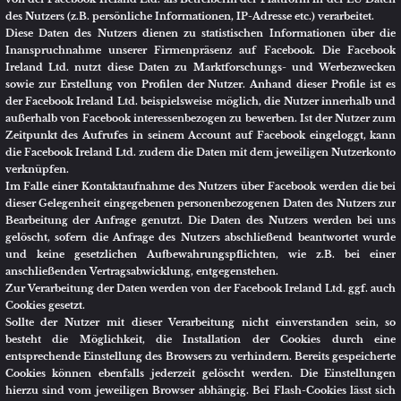
stattfindet.
Dies sind zunächst Daten wie IP-Adresse, Datum, Uhrzeit und besuchte
Seite. Ist der Nutzer währenddessen in seinem Benutzerkonto des jeweiligen
Netzwerks eingeloggt, kann der Netzwerk-Betreiber ggf. die gesammelten
Informationen des konkreten Besuchs des Nutzers dem persönlichen
Account des Nutzers zuordnen. Interagiert der Nutzer über einen „Teilen“-
Button des jeweiligen Netzwerks, können diese Informationen in dem
persönlichen Benutzerkonto des Nutzers gespeichert und ggf. veröffentlicht
werden. Will der Nutzer verhindern, dass die gesammelten Informationen
unmittelbar seinem Benutzerkonto zugeordnet werden, muss er sich vor
dem Anklicken der Grafik ausloggen. Zudem besteht die Möglichkeit, das
jeweilige Benutzerkonto entsprechend zu konfigurieren.
Folgende soziale Netzwerke werden in unsere Seite durch Verlinkung
eingebunden:
facebook
Facebook Ireland Limited, 4 Grand Canal Square, Dublin 2, Ireland, ein
Tochterunternehmen der Facebook Inc., 1601 S. California Ave., Palo Alto,
CA 94304, USA.
Datenschutzerklärung:
https://www.facebook.com/policy.php
Instagram
Facebook Ireland Limited, 4 Grand Canal Square, Dublin 2, Ireland, ein
Tochterunternehmen der Facebook Inc., 1601 S. California Ave., Palo Alto,
CA 94304, USA.
Datenschutzerklärung:
https://help.instagram.com/519522125107875
Muster-Datenschutzerklärung
der
Anwaltskanzlei Weiß & Partner