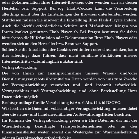
die IP-Adresse des Internetanschlusses von dem aus Sie auf unseren
Internetauftritt zugreifen sowie Datum und Uhrzeit Ihrer Anmeldung. Im
Rahmen des weiteren Anmeldevorgangs werden wir Ihre Einwilligung in
die Übersendung des Newsletters einholen, den Inhalt konkret beschreiben
und auf diese Datenschutzerklärung verwiesen. Die dabei erhobenen Daten
verwenden wir ausschließlich für den Newsletter-Versand – sie werden
deshalb insbesondere auch nicht an Dritte weitergegeben.
Rechtsgrundlage hierbei ist Art. 6 Abs. 1 lit. a) DSGVO.
Die Einwilligung in den Newsletter-Versand können Sie gemäß Art. 7 Abs. 3
DSGVO jederzeit mit Wirkung für die Zukunft widerrufen. Hierzu müssen
Sie uns lediglich über Ihren Widerruf in Kenntnis setzen oder den in jedem
Newsletter enthaltenen Abmeldelink betätigen.
Kontaktanfragen / Kontaktmöglichkeit
Sofern Sie per Kontaktformular oder E-Mail mit uns in Kontakt treten,
werden die dabei von Ihnen angegebenen Daten zur Bearbeitung Ihrer
Anfrage genutzt. Die Angabe der Daten ist zur Bearbeitung und
Beantwortung Ihre Anfrage erforderlich - ohne deren Bereitstellung können
wir Ihre Anfrage nicht oder allenfalls eingeschränkt beantworten.
Rechtsgrundlage für diese Verarbeitung ist Art. 6 Abs. 1 lit. b) DSGVO.
Ihre Daten werden gelöscht, sofern Ihre Anfrage abschließend beantwortet
worden ist und der Löschung keine gesetzlichen Aufbewahrungspflichten
entgegenstehen, wie bspw. bei einer sich etwaig anschließenden
Vertragsabwicklung.
Gewinnspiel
Über unseren Internetauftritt bieten wir Ihnen die Teilnahme an
Gewinnspielen an. Sofern Sie an einem unserer Gewinnspiele teilnehmen,
werden die von Ihnen anlässlich der Teilnahme eingegebenen Daten ohne
Ihre weitergehende Einwilligung, aber natürlich ausschließlich nur zur
Durchführung und Abwicklung des jeweiligen Gewinnspiels, verarbeitet.
Im Rahmen der Abwicklung des Gewinnspiels geben wir Ihre Daten an das
mit der Warenlieferung beauftragte Transportunternehmen oder an einen
Finanzdienstleister weiter, soweit die Weitergabe zur Lieferung bzw.
Auszahlung Ihres Gewinns erforderlich ist. Sofern Ihre Daten im Falle eines