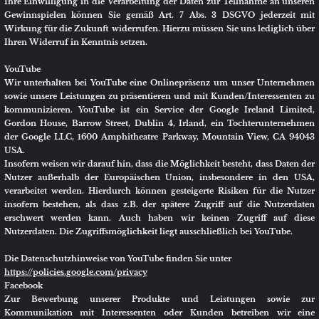
bezüglich der jeweiligen Verpflichtungen im Sinne der DSGVO geregelt.
Diese Vereinbarung, aus der sich die gegenseitigen Verpflichtungen ergeben,
ist unter dem folgenden Link abrufbar:
https://www.facebook.com/legal/terms/page_controller_addendum
Rechtsgrundlage für die dadurch erfolgende und nachfolgend
wiedergegebene Verarbeitung von personenbezogenen Daten ist Art. 6 Abs. 1
lit. f DSGVO. Unser berechtigtes Interesse besteht an der Analyse, der
Kommunikation sowie dem Absatz und der Bewerbung unserer Produkte
und Leistungen.
Rechtsgrundlage kann auch eine Einwilligung des Nutzers gemäß Art. 6
Abs. 1 lit. a DSGVO gegenüber dem Plattformbetreiber sein. Die
Einwilligung hierzu kann der Nutzer nach Art. 7 Abs. 3 DSGVO jederzeit
durch eine Mitteilung an den Plattformbetreiber für die Zukunft
widerrufen.
Bei dem Aufruf unseres Onlineauftritts auf der Plattform Instagram werden
von der Facebook Ireland Ltd. als Betreiberin der Plattform in der EU Daten
des Nutzers (z.B. persönliche Informationen, IP-Adresse etc.) verarbeitet.
Diese Daten des Nutzers dienen zu statistischen Informationen über die
Inanspruchnahme unserer Firmenpräsenz auf Instagram. Die Facebook
Ireland Ltd. nutzt diese Daten zu Marktforschungs- und Werbezwecken
sowie zur Erstellung von Profilen der Nutzer. Anhand dieser Profile ist es
der Facebook Ireland Ltd. beispielsweise möglich, die Nutzer innerhalb und
außerhalb von Instagram interessenbezogen zu bewerben. Ist der Nutzer
zum Zeitpunkt des Aufrufes in seinem Account auf Instagram eingeloggt,
kann die Facebook Ireland Ltd. zudem die Daten mit dem jeweiligen
Nutzerkonto verknüpfen.
Im Falle einer Kontaktaufnahme des Nutzers über Instagram werden die bei
dieser Gelegenheit eingegebenen personenbezogenen Daten des Nutzers zur
Bearbeitung der Anfrage genutzt. Die Daten des Nutzers werden bei uns
gelöscht, sofern die Anfrage des Nutzers abschließend beantwortet wurde
und keine gesetzlichen Aufbewahrungspflichten, wie z.B. bei einer
anschließenden Vertragsabwicklung, entgegenstehen.
Zur Verarbeitung der Daten werden von der Facebook Ireland Ltd. ggf. auch