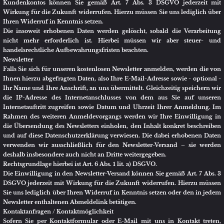
erreicht werden:
https://www.facebook.com/help/contact/540977946302970
Die gemeinsame Verantwortlichkeit haben wir in einer Vereinbarung
bezüglich der jeweiligen Verpflichtungen im Sinne der DSGVO geregelt.
Diese Vereinbarung, aus der sich die gegenseitigen Verpflichtungen ergeben,
ist unter dem folgenden Link abrufbar:
https://www.facebook.com/legal/terms/page_controller_addendum
Rechtsgrundlage für die dadurch erfolgende und nachfolgend
wiedergegebene Verarbeitung von personenbezogenen Daten ist Art. 6 Abs. 1
lit. f DSGVO. Unser berechtigtes Interesse besteht an der Analyse, der
Kommunikation sowie dem Absatz und der Bewerbung unserer Produkte
und Leistungen.
Rechtsgrundlage kann auch eine Einwilligung des Nutzers gemäß Art. 6
Abs. 1 lit. a DSGVO gegenüber dem Plattformbetreiber sein. Die
Einwilligung hierzu kann der Nutzer nach Art. 7 Abs. 3 DSGVO jederzeit
durch eine Mitteilung an den Plattformbetreiber für die Zukunft
widerrufen.
Bei dem Aufruf unseres Onlineauftritts auf der Plattform Facebook werden
von der Facebook Ireland Ltd. als Betreiberin der Plattform in der EU Daten
des Nutzers (z.B. persönliche Informationen, IP-Adresse etc.) verarbeitet.
Diese Daten des Nutzers dienen zu statistischen Informationen über die
Inanspruchnahme unserer Firmenpräsenz auf Facebook. Die Facebook
Ireland Ltd. nutzt diese Daten zu Marktforschungs- und Werbezwecken
sowie zur Erstellung von Profilen der Nutzer. Anhand dieser Profile ist es
der Facebook Ireland Ltd. beispielsweise möglich, die Nutzer innerhalb und
außerhalb von Facebook interessenbezogen zu bewerben. Ist der Nutzer zum
Zeitpunkt des Aufrufes in seinem Account auf Facebook eingeloggt, kann
die Facebook Ireland Ltd. zudem die Daten mit dem jeweiligen Nutzerkonto
verknüpfen.
Im Falle einer Kontaktaufnahme des Nutzers über Facebook werden die bei
dieser Gelegenheit eingegebenen personenbezogenen Daten des Nutzers zur
Bearbeitung der Anfrage genutzt. Die Daten des Nutzers werden bei uns
gelöscht, sofern die Anfrage des Nutzers abschließend beantwortet wurde