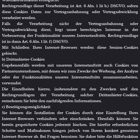
Rechtsgrundlage für die Weitergabe der Daten ist dann Art. 6 Abs. 1 lit. b)
DSGVO.
Kundenkonto / Registrierungsfunktion
Falls Sie über unseren Internetauftritt ein Kundenkonto bei uns anlegen,
werden wir die von Ihnen bei der Registrierung eingegebenen Daten (also
bspw. Ihren Namen, Ihre Anschrift oder Ihre E-Mail-Adresse) ausschließlich
für vorvertragliche Leistungen, für die Vertragserfüllung oder zum Zwecke
der Kundenpflege (bspw. um Ihnen eine Übersicht über Ihre bisherigen
Bestellungen bei uns zur Verfügung zu stellen oder um Ihnen die sog.
Merkzettelfunktion anbieten zu können) erheben und speichern.
Gleichzeitig speichern wir dann die IP-Adresse und das Datum Ihrer
Registrierung nebst Uhrzeit. Eine Weitergabe dieser Daten an Dritte erfolgt
natürlich nicht.
Im Rahmen des weiteren Anmeldevorgangs wird Ihre Einwilligung in diese
Verarbeitung eingeholt und auf diese Datenschutzerklärung verwiesen. Die
dabei von uns erhobenen Daten werden ausschließlich für die
Zurverfügungstellung des Kundenkontos verwendet.
Soweit Sie in diese Verarbeitung einwilligen, ist Art. 6 Abs. 1 lit. a) DSGVO
Rechtsgrundlage für die Verarbeitung.
Sofern die Eröffnung des Kundenkontos zusätzlich auch vorvertraglichen
Maßnahmen oder der Vertragserfüllung dient, so ist Rechtsgrundlage für
diese Verarbeitung auch noch Art. 6 Abs. 1 lit. b) DSGVO.
Die uns erteilte Einwilligung in die Eröffnung und den Unterhalt des
Kundenkontos können Sie gemäß Art. 7 Abs. 3 DSGVO jederzeit mit
Wirkung für die Zukunft widerrufen. Hierzu müssen Sie uns lediglich über
Ihren Widerruf in Kenntnis setzen.
Die insoweit erhobenen Daten werden gelöscht, sobald die Verarbeitung
nicht mehr erforderlich ist. Hierbei müssen wir aber steuer- und
handelsrechtliche Aufbewahrungsfristen beachten.
Newsletter
Falls Sie sich für unseren kostenlosen Newsletter anmelden, werden die von
Ihnen hierzu abgefragten Daten, also Ihre E-Mail-Adresse sowie - optional -
Ihr Name und Ihre Anschrift, an uns übermittelt. Gleichzeitig speichern wir